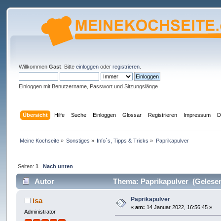
Willkommen
Gast
. Bitte
einloggen
oder
registrieren
.
Einloggen mit Benutzername, Passwort und Sitzungslänge
Übersicht
Hilfe
Suche
Einloggen
Glossar
Registrieren
Impressum
D
Meine Kochseite
»
Sonstiges
»
Info´s, Tipps & Tricks
»
Paprikapulver
Seiten:
1
Nach unten
Autor
Thema: Paprikapulver (Gelesen
Paprikapulver
isa
«
am:
14 Januar 2022, 16:56:45 »
Administrator