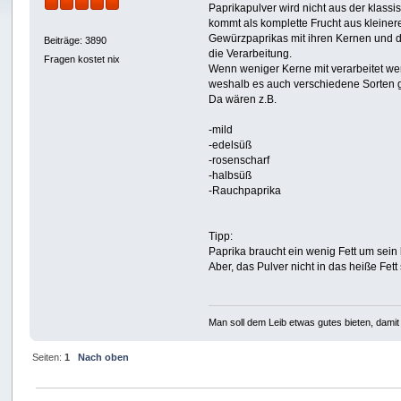
Paprikapulver wird nicht aus der klass
kommt als komplette Frucht aus kleiner
Gewürzpaprikas mit ihren Kernen und 
Beiträge: 3890
die Verarbeitung.
Fragen kostet nix
Wenn weniger Kerne mit verarbeitet wer
weshalb es auch verschiedene Sorten g
Da wären z.B.
-mild
-edelsüß
-rosenscharf
-halbsüß
-Rauchpaprika
Tipp:
Paprika braucht ein wenig Fett um sein
Aber, das Pulver nicht in das heiße Fett 
Man soll dem Leib etwas gutes bieten, damit 
Seiten:
1
Nach oben