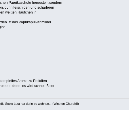
ischen Paprikaschote hergestellt sondern
en, dünnfleischigen und schärferen
den weißen Häutchen in
den ist das Paprikapulver milder
ibt.
 komplettes Aroma zu Entfalten.
streuen denn, es wird schnell Bitter.
die Seele Lust hat darin zu wohnen... (Winston Churchill)