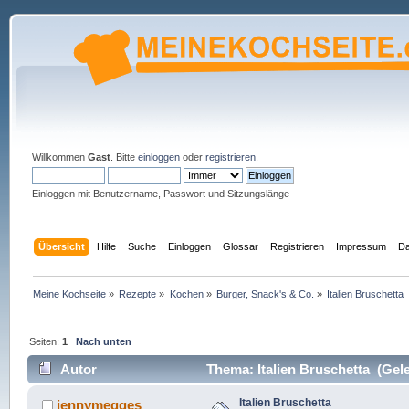
Willkommen
Gast
. Bitte
einloggen
oder
registrieren
.
Einloggen mit Benutzername, Passwort und Sitzungslänge
Übersicht
Hilfe
Suche
Einloggen
Glossar
Registrieren
Impressum
Da
Meine Kochseite
»
Rezepte
»
Kochen
»
Burger, Snack's & Co.
»
Italien Bruschetta
Seiten:
1
Nach unten
Autor
Thema: Italien Bruschetta (Gel
Italien Bruschetta
jennymegges