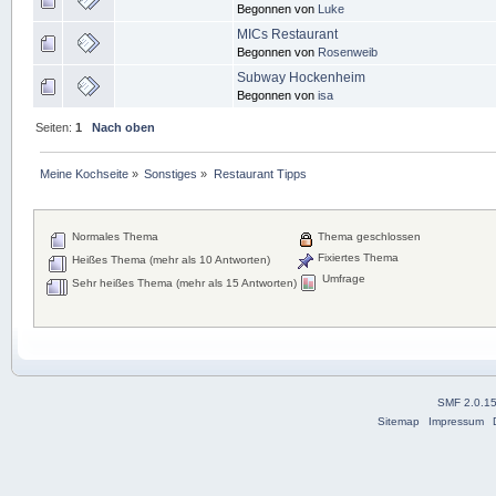
Begonnen von
Luke
MICs Restaurant
Begonnen von
Rosenweib
Subway Hockenheim
Begonnen von
isa
Seiten:
1
Nach oben
Meine Kochseite
»
Sonstiges
»
Restaurant Tipps
Normales Thema
Thema geschlossen
Fixiertes Thema
Heißes Thema (mehr als 10 Antworten)
Umfrage
Sehr heißes Thema (mehr als 15 Antworten)
SMF 2.0.1
Sitemap
Impressum