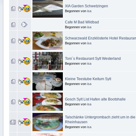
XIA Garden Schwetzingen
Begonnen von
isa
Cafe M Bad Wildbad
Begonnen von
isa
Schwarzwald Enzklösterle Hotel Restaurant
Begonnen von
isa
Toni´s Restaurant Sylt Westerland
Begonnen von
isa
Kleine Teestube Keitum Sylt
Begonnen von
isa
Gosch Sylt List Hafen alte Bootshalle
Begonnen von
isa
Talschänke Untergrombach zieht um in di
Rheinhausen
Begonnen von
isa