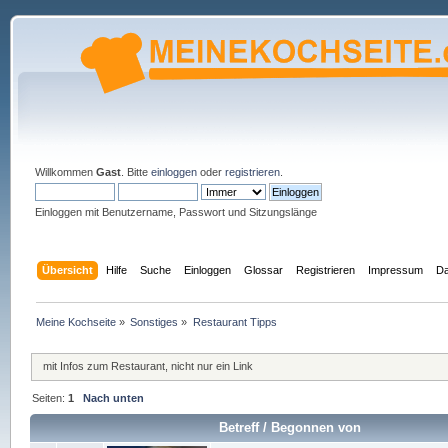
Willkommen
Gast
. Bitte
einloggen
oder
registrieren
.
Einloggen mit Benutzername, Passwort und Sitzungslänge
Übersicht
Hilfe
Suche
Einloggen
Glossar
Registrieren
Impressum
Da
Meine Kochseite
»
Sonstiges
»
Restaurant Tipps
mit Infos zum Restaurant, nicht nur ein Link
Seiten:
1
Nach unten
Betreff
/
Begonnen von