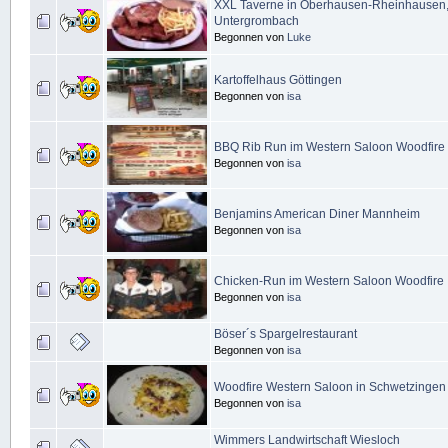
XXL Taverne in Oberhausen-Rheinhausen,
Untergrombach
Begonnen von
Luke
Kartoffelhaus Göttingen
Begonnen von
isa
BBQ Rib Run im Western Saloon Woodfire
Begonnen von
isa
Benjamins American Diner Mannheim
Begonnen von
isa
Chicken-Run im Western Saloon Woodfire
Begonnen von
isa
Böser´s Spargelrestaurant
Begonnen von
isa
Woodfire Western Saloon in Schwetzingen
Begonnen von
isa
Wimmers Landwirtschaft Wiesloch