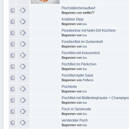
Fischstäbchenauflauf
Begonnen von steffie77
Krabben Dipp
Begonnen von
isa
Flusskrebse mit Apfel-Dill Küchlein
Begonnen von
isa
Forellenfilet im Gurkenbett
Begonnen von
isa
Fischfilet mit Kokosmilch
Begonnen von
isa
Fischfilet im Päckchen
Begonnen von
isa
Fischfilet Apfel Salat
Begonnen von
PeBeck
Fischtorte
Begonnen von
isa
Fischfilet mit Blätterteighaube + Champign
Begonnen von
isa
Fisch in Salzkruste
Begonnen von
isa
versteckter Fisch
Begonnen von
isa