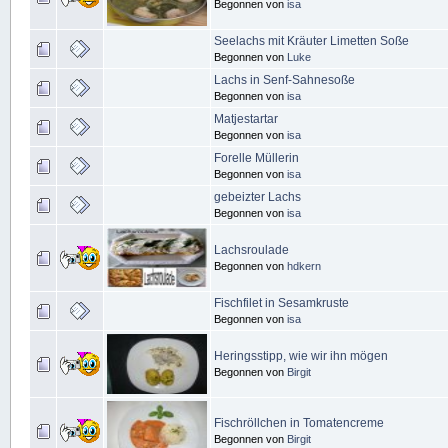
Begonnen von
isa
Seelachs mit Kräuter Limetten Soße
Begonnen von
Luke
Lachs in Senf-Sahnesoße
Begonnen von
isa
Matjestartar
Begonnen von
isa
Forelle Müllerin
Begonnen von
isa
gebeizter Lachs
Begonnen von
isa
Lachsroulade
Begonnen von
hdkern
Fischfilet in Sesamkruste
Begonnen von
isa
Heringsstipp, wie wir ihn mögen
Begonnen von
Birgit
Fischröllchen in Tomatencreme
Begonnen von
Birgit