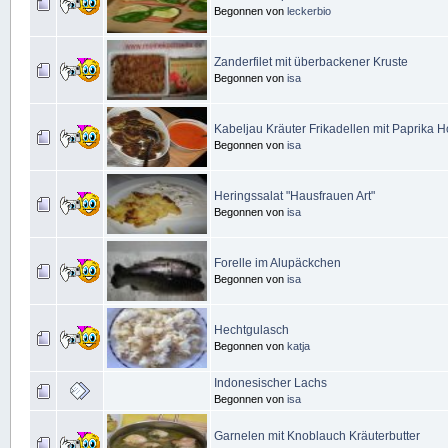
Begonnen von
leckerbio
Zanderfilet mit überbackener Kruste
Begonnen von
isa
Kabeljau Kräuter Frikadellen mit Paprika H
Begonnen von
isa
Heringssalat "Hausfrauen Art"
Begonnen von
isa
Forelle im Alupäckchen
Begonnen von
isa
Hechtgulasch
Begonnen von
katja
Indonesischer Lachs
Begonnen von
isa
Garnelen mit Knoblauch Kräuterbutter