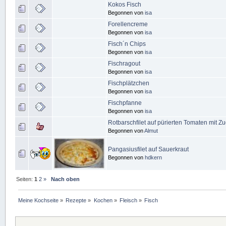
Kokos Fisch
Begonnen von
isa
Forellencreme
Begonnen von
isa
Fisch´n Chips
Begonnen von
isa
Fischragout
Begonnen von
isa
Fischplätzchen
Begonnen von
isa
Fischpfanne
Begonnen von
isa
Rotbarschfilet auf pürierten Tomaten mit Z
Begonnen von
Almut
Pangasiusfilet auf Sauerkraut
Begonnen von
hdkern
Seiten:
1
2
»
Nach oben
Meine Kochseite
»
Rezepte
»
Kochen
»
Fleisch
»
Fisch