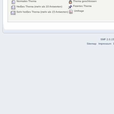
Normales Thema
Thema geschlossen
Fixiertes Thema
Heißes Thema (mehr als 10 Antworten)
Umfrage
Sehr heißes Thema (mehr als 15 Antworten)
SMF 2.0.1
Sitemap
Impressum