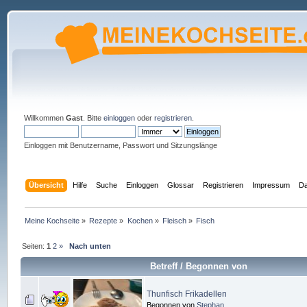
Willkommen
Gast
. Bitte
einloggen
oder
registrieren
.
Einloggen mit Benutzername, Passwort und Sitzungslänge
Übersicht
Hilfe
Suche
Einloggen
Glossar
Registrieren
Impressum
Da
Meine Kochseite
»
Rezepte
»
Kochen
»
Fleisch
»
Fisch
Seiten:
1
2
»
Nach unten
Betreff
/
Begonnen von
Thunfisch Frikadellen
Begonnen von
Stephan