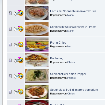
Lachs mit Sonnenblumenkernkruste
Begonnen von
Mario
Shrimps in Weissweinsoße zu Pasta
Begonnen von
Mario
Fish n Chips
Begonnen von
isa
Brathering
Begonnen von
Chrissi
Seelachsfilet Lemon Pepper
Begonnen von
PeBeck
Spaghetti ai frutti di mare e pomodoro
Begonnen von
Chrissi