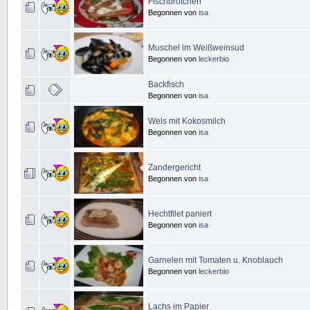
Fischbrötchen
Begonnen von
isa
Muschel im Weißweinsud
Begonnen von
leckerbio
Backfisch
Begonnen von
isa
Wels mit Kokosmilch
Begonnen von
isa
Zandergericht
Begonnen von
isa
Hechtfilet paniert
Begonnen von
isa
Garnelen mit Tomaten u. Knoblauch
Begonnen von
leckerbio
Lachs im Papier